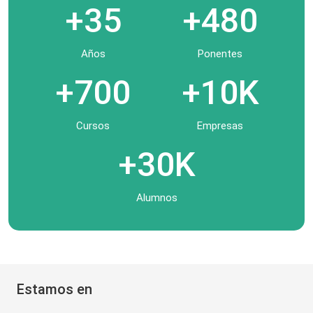
+35
+480
Años
Ponentes
+700
+10K
Cursos
Empresas
+30K
Alumnos
Estamos en