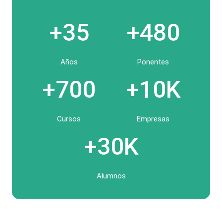
+35
+480
Años
Ponentes
+700
+10K
Cursos
Empresas
+30K
Alumnos