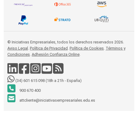
© Iniciativas Empresariales, todos los derechos reservados 2026.
Aviso Legal
.
Política de Privacidad
.
Política de Cookies
.
Términos y
Condiciones
.
Adhesión Confianza Online
.
(34) 601 615 098 (18h a 21h - España)
900 670 400
attcliente@iniciativasempresariales.edu.es