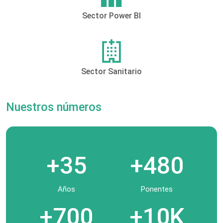
Sector Power BI
Sector Sanitario
Nuestros números
+35
+480
Años
Ponentes
+700
+10K